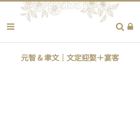
元智 & 聿文｜文定迎娶＋宴客