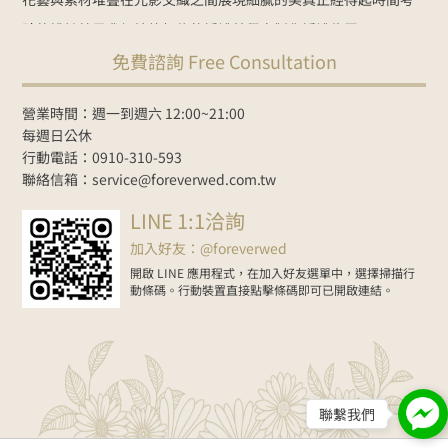
驗的設計
就是我們始終相信的婚禮美學
客製化婚禮佈置：
免費諮詢 Free Consultation
NT$35000起
Line諮詢
goo.gl/zbYK49
新人預約官網
www.foreverwed.com.tw
#婚禮顧問
#婚禮主持
#婚禮佈置
#婚禮
營業時間：週一到週六 12:00~21:00
紀錄
#婚禮樂團
#wedding
#weddingplanner
#weddingdecor
每週日公休
行動電話：0910-310-593
2026-06-01
聯絡信箱：service@foreverwed.com.tw
在Facebook上查看
分享
LINE 1:1洽詢
加入好友：@foreverwed
開啟 LINE 應用程式，在加入好友選單中，選擇掃描行
動條碼。行動裝置直接點擊條碼即可已開啟連結。
聯繫我們