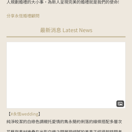
人規劃婚禮的大小事，為新人呈現完美的婚禮就是我們的使命!
分享永恆婚禮顧問
最新消息 Latest News
【
#永恆wedding
】
純淨皎潔的白綠色調
襯托愛情的雋永
簡約俐落的線條
搭配多層次
花藝與素材堆疊
在光影交織之間展現細膩的美
真正經得起時間考