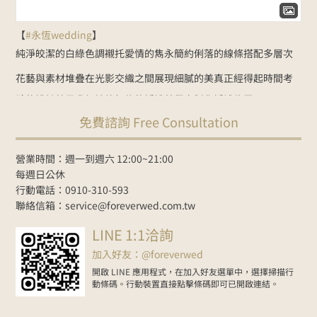
【
#永恆wedding
】
純淨皎潔的白綠色調
襯托愛情的雋永
簡約俐落的線條
搭配多層次
花藝與素材堆疊
在光影交織之間展現細膩的美
真正經得起時間考
驗的設計
就是我們始終相信的婚禮美學
客製化婚禮佈置：
免費諮詢 Free Consultation
NT$35000起
Line諮詢
goo.gl/zbYK49
新人預約官網
www.foreverwed.com.tw
#婚禮顧問
#婚禮主持
#婚禮佈置
#婚禮
營業時間：週一到週六 12:00~21:00
紀錄
#婚禮樂團
#wedding
#weddingplanner
#weddingdecor
每週日公休
行動電話：0910-310-593
2026-06-01
聯絡信箱：service@foreverwed.com.tw
在Facebook上查看
分享
LINE 1:1洽詢
加入好友：@foreverwed
開啟 LINE 應用程式，在加入好友選單中，選擇掃描行
動條碼。行動裝置直接點擊條碼即可已開啟連結。