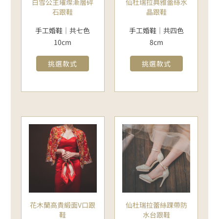
白雪公主璀璨漸層碎
仙杜瑞拉典雅蕾絲水
石跟鞋
晶跟鞋
手工婚鞋｜共七色
手工婚鞋｜共四色
10cm
8cm
挑選款式
挑選款式
花木蘭高貴緞面V口跟
仙杜瑞拉蕾絲踝帶防
鞋
水台跟鞋