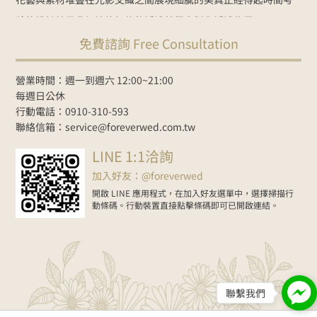
驗的設計
就是我們始終相信的婚禮美學
客製化婚禮佈置：
免費諮詢 Free Consultation
NT$35000起
Line諮詢
goo.gl/zbYK49
新人預約官網
www.foreverwed.com.tw
#婚禮顧問
#婚禮主持
#婚禮佈置
#婚禮
營業時間：週一到週六 12:00~21:00
紀錄
#婚禮樂團
#wedding
#weddingplanner
#weddingdecor
每週日公休
行動電話：0910-310-593
2026-06-01
聯絡信箱：service@foreverwed.com.tw
在Facebook上查看
分享
LINE 1:1洽詢
加入好友：@foreverwed
開啟 LINE 應用程式，在加入好友選單中，選擇掃描行
動條碼。行動裝置直接點擊條碼即可已開啟連結。
聯繫我們