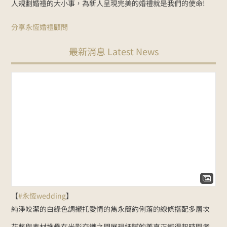
人規劃婚禮的大小事，為新人呈現完美的婚禮就是我們的使命!
分享永恆婚禮顧問
最新消息 Latest News
【
#永恆wedding
】
純淨皎潔的白綠色調
襯托愛情的雋永
簡約俐落的線條
搭配多層次
花藝與素材堆疊
在光影交織之間展現細膩的美
真正經得起時間考