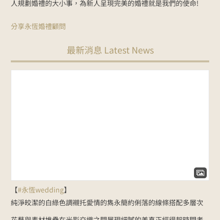
人規劃婚禮的大小事，為新人呈現完美的婚禮就是我們的使命!
分享永恆婚禮顧問
最新消息 Latest News
【
#永恆wedding
】
純淨皎潔的白綠色調
襯托愛情的雋永
簡約俐落的線條
搭配多層次
花藝與素材堆疊
在光影交織之間展現細膩的美
真正經得起時間考