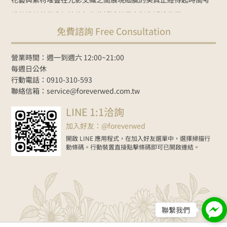
驗的設計
就是我們始終相信的婚禮美學
客製化婚禮佈置：
免費諮詢 Free Consultation
NT$35000起
Line諮詢
goo.gl/zbYK49
新人預約官網
www.foreverwed.com.tw
#婚禮顧問
#婚禮主持
#婚禮佈置
#婚禮
營業時間：週一到週六 12:00~21:00
紀錄
#婚禮樂團
#wedding
#weddingplanner
#weddingdecor
每週日公休
行動電話：0910-310-593
2026-06-01
聯絡信箱：service@foreverwed.com.tw
在Facebook上查看
分享
LINE 1:1洽詢
加入好友：@foreverwed
開啟 LINE 應用程式，在加入好友選單中，選擇掃描行
動條碼。行動裝置直接點擊條碼即可已開啟連結。
聯繫我們