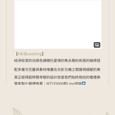
【
#永恆wedding
】
純淨皎潔的白綠色調
襯托愛情的雋永
簡約俐落的線條
搭
配多層次花藝與素材堆疊
在光影交織之間展現細膩的美
真正經得起時間考驗的設計
就是我們始終相信的婚禮美
學
客製化婚禮佈置：NT$35000起
Line諮詢
goo.gl/zbYK49
新人預約官網
www.foreverwed.com.tw
#婚禮顧問
#婚禮主持
#婚禮
佈置
#婚禮紀錄
#婚禮樂團
#wedding
#weddingplanner
#weddingdecor