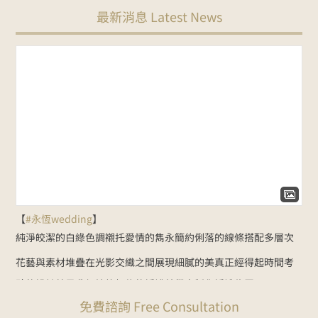
最新消息 Latest News
【
#永恆wedding
】
純淨皎潔的白綠色調
襯托愛情的雋永
簡約俐落的線條
搭配多層次
花藝與素材堆疊
在光影交織之間展現細膩的美
真正經得起時間考
驗的設計
就是我們始終相信的婚禮美學
客製化婚禮佈置：
免費諮詢 Free Consultation
NT$35000起
Line諮詢
goo.gl/zbYK49
新人預約官網