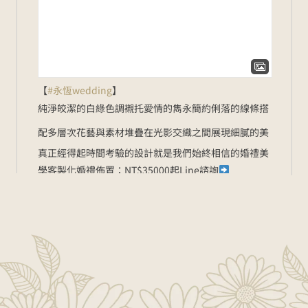
【
#永恆wedding
】
純淨皎潔的白綠色調
襯托愛情的雋永
簡約俐落的線條
搭
配多層次花藝與素材堆疊
在光影交織之間展現細膩的美
真正經得起時間考驗的設計
就是我們始終相信的婚禮美
學
客製化婚禮佈置：NT$35000起
Line諮詢
goo.gl/zbYK49
新人預約官網
www.foreverwed.com.tw
#婚禮顧問
#婚禮主持
#婚禮
佈置
#婚禮紀錄
#婚禮樂團
#wedding
#weddingplanner
#weddingdecor
2026-06-01
在Facebook上查看
分享