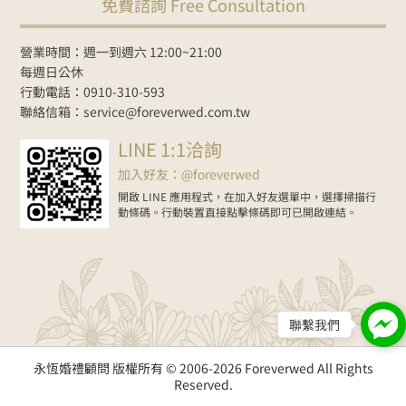
免費諮詢 Free Consultation
NT$35000起
Line諮詢
goo.gl/zbYK49
新人預約官網
www.foreverwed.com.tw
#婚禮顧問
#婚禮主持
#婚禮佈置
#婚禮
營業時間：週一到週六 12:00~21:00
紀錄
#婚禮樂團
#wedding
#weddingplanner
#weddingdecor
每週日公休
行動電話：0910-310-593
2026-06-01
聯絡信箱：service@foreverwed.com.tw
在Facebook上查看
分享
LINE 1:1洽詢
加入好友：@foreverwed
開啟 LINE 應用程式，在加入好友選單中，選擇掃描行
動條碼。行動裝置直接點擊條碼即可已開啟連結。
聯繫我們
永恆婚禮顧問 版權所有 © 2006-2026 Foreverwed All Rights
Reserved.
當你的伴郎用星際大戰方式進場