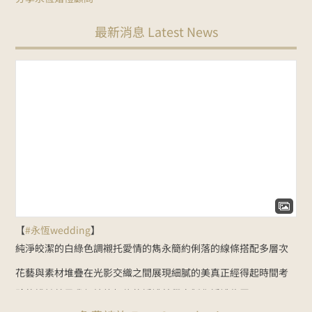
最新消息 Latest News
【
#永恆wedding
】
純淨皎潔的白綠色調
襯托愛情的雋永
簡約俐落的線條
搭配多層次
花藝與素材堆疊
在光影交織之間展現細膩的美
真正經得起時間考
驗的設計
就是我們始終相信的婚禮美學
客製化婚禮佈置：