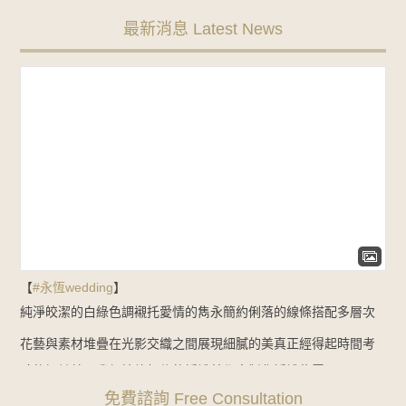
最新消息 Latest News
【
#永恆wedding
】
純淨皎潔的白綠色調
襯托愛情的雋永
簡約俐落的線條
搭配多層次
花藝與素材堆疊
在光影交織之間展現細膩的美
真正經得起時間考
驗的設計
就是我們始終相信的婚禮美學
客製化婚禮佈置：
免費諮詢 Free Consultation
NT$35000起
Line諮詢
goo.gl/zbYK49
新人預約官網