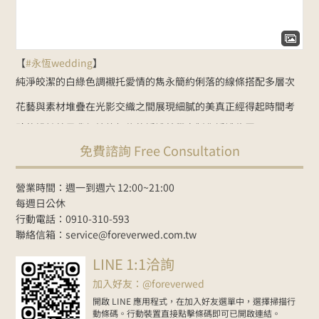
【
#永恆wedding
】
純淨皎潔的白綠色調
襯托愛情的雋永
簡約俐落的線條
搭配多層次
花藝與素材堆疊
在光影交織之間展現細膩的美
真正經得起時間考
驗的設計
就是我們始終相信的婚禮美學
客製化婚禮佈置：
免費諮詢 Free Consultation
NT$35000起
Line諮詢
goo.gl/zbYK49
新人預約官網
www.foreverwed.com.tw
#婚禮顧問
#婚禮主持
#婚禮佈置
#婚禮
營業時間：週一到週六 12:00~21:00
紀錄
#婚禮樂團
#wedding
#weddingplanner
#weddingdecor
每週日公休
行動電話：0910-310-593
2026-06-01
聯絡信箱：service@foreverwed.com.tw
在Facebook上查看
分享
LINE 1:1洽詢
加入好友：@foreverwed
開啟 LINE 應用程式，在加入好友選單中，選擇掃描行
動條碼。行動裝置直接點擊條碼即可已開啟連結。