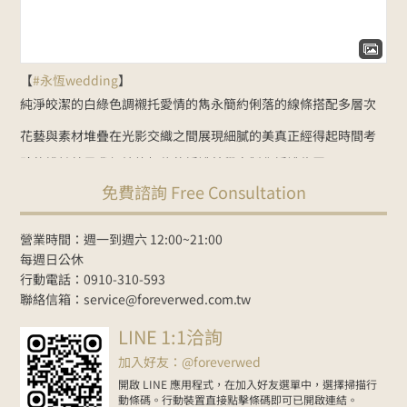
【
#永恆wedding
】
純淨皎潔的白綠色調
襯托愛情的雋永
簡約俐落的線條
搭配多層次
花藝與素材堆疊
在光影交織之間展現細膩的美
真正經得起時間考
驗的設計
就是我們始終相信的婚禮美學
客製化婚禮佈置：
免費諮詢 Free Consultation
NT$35000起
Line諮詢
goo.gl/zbYK49
新人預約官網
www.foreverwed.com.tw
#婚禮顧問
#婚禮主持
#婚禮佈置
#婚禮
營業時間：週一到週六 12:00~21:00
紀錄
#婚禮樂團
#wedding
#WeddingPlanner
#weddingdecor
每週日公休
行動電話：0910-310-593
2026-06-01
聯絡信箱：service@foreverwed.com.tw
在Facebook上查看
分享
LINE 1:1洽詢
加入好友：@foreverwed
開啟 LINE 應用程式，在加入好友選單中，選擇掃描行
動條碼。行動裝置直接點擊條碼即可已開啟連結。