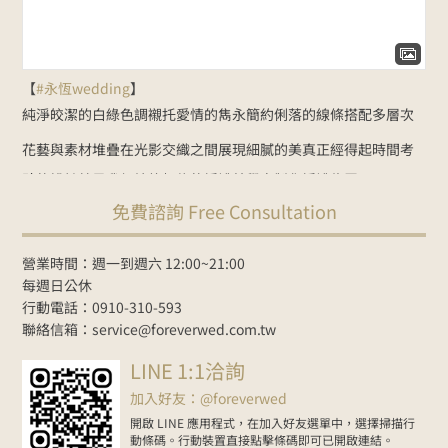
【
#永恆wedding
】
純淨皎潔的白綠色調
襯托愛情的雋永
簡約俐落的線條
搭配多層次
花藝與素材堆疊
在光影交織之間展現細膩的美
真正經得起時間考
驗的設計
就是我們始終相信的婚禮美學
客製化婚禮佈置：
免費諮詢 Free Consultation
NT$35000起
Line諮詢
goo.gl/zbYK49
新人預約官網
www.foreverwed.com.tw
#婚禮顧問
#婚禮主持
#婚禮佈置
#婚禮
營業時間：週一到週六 12:00~21:00
紀錄
#婚禮樂團
#wedding
#weddingplanner
#weddingdecor
每週日公休
行動電話：0910-310-593
2026-06-01
聯絡信箱：service@foreverwed.com.tw
在Facebook上查看
分享
LINE 1:1洽詢
加入好友：@foreverwed
開啟 LINE 應用程式，在加入好友選單中，選擇掃描行
動條碼。行動裝置直接點擊條碼即可已開啟連結。