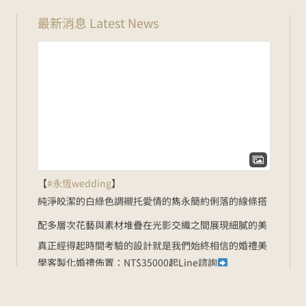
最新消息 Latest News
【
#永恆wedding
】
純淨皎潔的白綠色調
襯托愛情的雋永
簡約俐落的線條
搭
配多層次花藝與素材堆疊
在光影交織之間展現細膩的美
真正經得起時間考驗的設計
就是我們始終相信的婚禮美
學
客製化婚禮佈置：NT$35000起
Line諮詢
goo.gl/zbYK49
新人預約官網