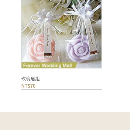
玫瑰皂組
NT$
70