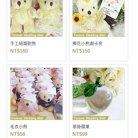
手工結婚對熊
捧花小熊謝卡夾
NT$
160
NT$
150
毛衣小熊
翠綠蘋果
NT$
58
NT$
99