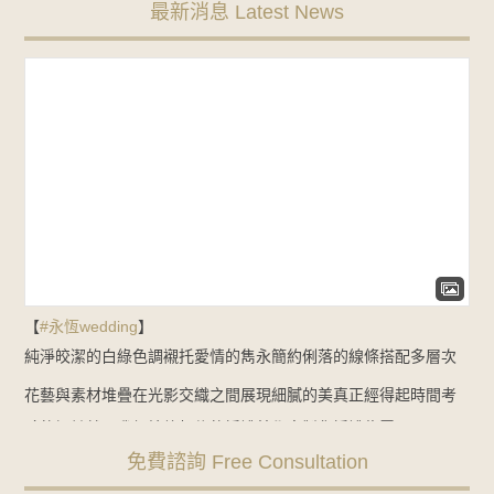
最新消息 Latest News
【
#永恆wedding
】
純淨皎潔的白綠色調
襯托愛情的雋永
簡約俐落的線條
搭配多層次
花藝與素材堆疊
在光影交織之間展現細膩的美
真正經得起時間考
驗的設計
就是我們始終相信的婚禮美學
客製化婚禮佈置：
免費諮詢 Free Consultation
NT$35000起
Line諮詢
goo.gl/zbYK49
新人預約官網