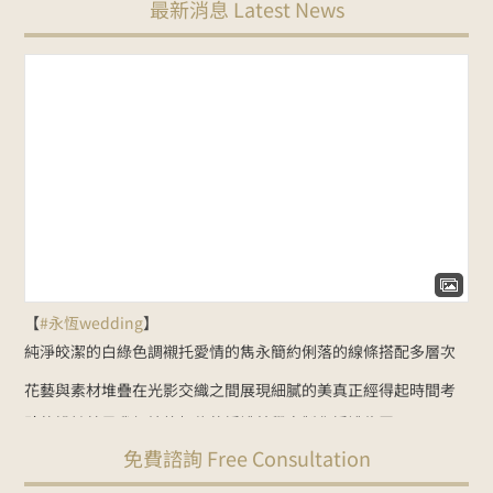
最新消息 Latest News
【
#永恆wedding
】
純淨皎潔的白綠色調
襯托愛情的雋永
簡約俐落的線條
搭配多層次
花藝與素材堆疊
在光影交織之間展現細膩的美
真正經得起時間考
驗的設計
就是我們始終相信的婚禮美學
客製化婚禮佈置：
免費諮詢 Free Consultation
NT$35000起
Line諮詢
goo.gl/zbYK49
新人預約官網