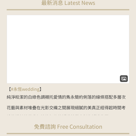
最新消息 Latest News
【
#永恆wedding
】
純淨皎潔的白綠色調
襯托愛情的雋永
簡約俐落的線條
搭配多層次
花藝與素材堆疊
在光影交織之間展現細膩的美
真正經得起時間考
驗的設計
就是我們始終相信的婚禮美學
客製化婚禮佈置：
免費諮詢 Free Consultation
NT$35000起
Line諮詢
goo.gl/zbYK49
新人預約官網