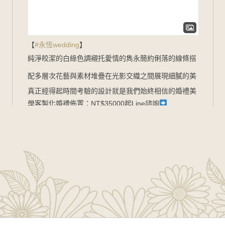
【
#永恆wedding
】
純淨皎潔的白綠色調
襯托愛情的雋永
簡約俐落的線條
搭
配多層次花藝與素材堆疊
在光影交織之間展現細膩的美
真正經得起時間考驗的設計
就是我們始終相信的婚禮美
學
客製化婚禮佈置：NT$35000起
Line諮詢
goo.gl/zbYK49
新人預約官網
www.foreverwed.com.tw
#婚禮顧問
#婚禮主持
#婚禮佈
置
#婚禮紀錄
#婚禮樂團
#wedding
#weddingplanner
#WeddingDecor
2026-06-01
在Facebook上查看
分享