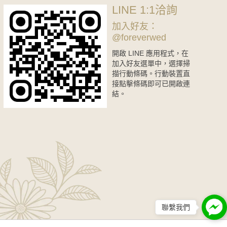
LINE 1:1洽詢
加入好友：
@foreverwed
開啟 LINE 應用程式，在
加入好友選單中，選擇掃
描行動條碼。行動裝置直
接點擊條碼即可已開啟連
結。
聯繫我們