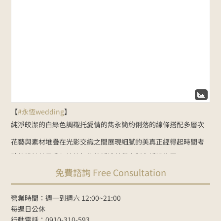
【
#永恆wedding
】
純淨皎潔的白綠色調
襯托愛情的雋永
簡約俐落的線條
搭配多層次
花藝與素材堆疊
在光影交織之間展現細膩的美
真正經得起時間考
驗的設計
就是我們始終相信的婚禮美學
客製化婚禮佈置：
免費諮詢 Free Consultation
NT$35000起
Line諮詢
goo.gl/zbYK49
新人預約官網
www.foreverwed.com.tw
#婚禮顧問
#婚禮主持
#婚禮佈置
#婚禮
營業時間：週一到週六 12:00~21:00
紀錄
#婚禮樂團
#wedding
#weddingplanner
#weddingdecor
每週日公休
行動電話：0910-310-593
2026-06-01