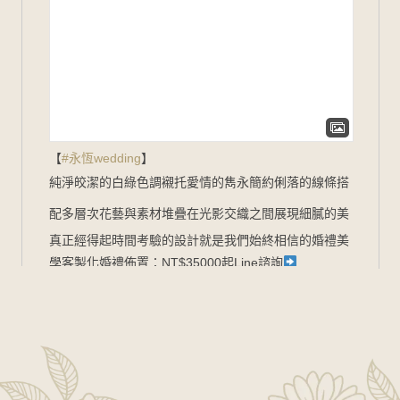
【
#永恆wedding
】
純淨皎潔的白綠色調
襯托愛情的雋永
簡約俐落的線條
搭
配多層次花藝與素材堆疊
在光影交織之間展現細膩的美
真正經得起時間考驗的設計
就是我們始終相信的婚禮美
學
客製化婚禮佈置：NT$35000起
Line諮詢
goo.gl/zbYK49
新人預約官網
www.foreverwed.com.tw
#婚禮顧問
#婚禮主持
#婚禮佈
置
#婚禮紀錄
#婚禮樂團
#wedding
#weddingplanner
#WeddingDecor
2026-06-01